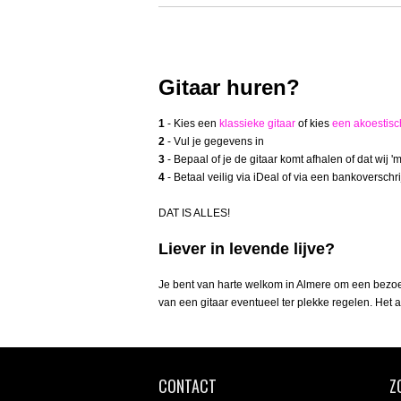
Gitaar huren?
1
- Kies een
klassieke gitaar
of kies
een akoestisc
2
- Vul je gegevens in
3
- Bepaal of je de gitaar komt afhalen of dat wij '
4
- Betaal veilig via iDeal of via een bankoverschri
DAT IS ALLES!
Liever in levende lijve?
Je bent van harte welkom in Almere om een bezo
van een gitaar eventueel ter plekke regelen. Het
CONTACT
Z