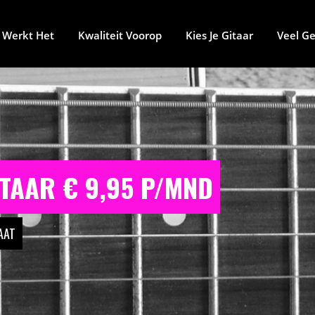
 Werkt Het
Kwaliteit Voorop
Kies Je Gitaar
Veel Ge
TAAR € 9,95 P/MND
AAT